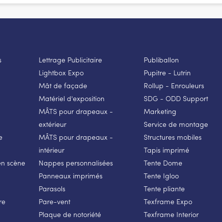
s
Lettrage Publicitaire
Publiballon
Lightbox Expo
Pupitre - Lutrin
Mât de façade
Rollup - Enrouleurs
Matériel d'exposition
SDG - ODD Support
MÂTS pour drapeaux -
Marketing
extérieur
Service de montage
e
MÂTS pour drapeaux -
Structures mobiles
intérieur
Tapis imprimé
en scène
Nappes personnalisées
Tente Dome
Panneaux imprimés
Tente Igloo
Parasols
Tente pliante
re
Pare-vent
Texframe Expo
Plaque de notoriété
Texframe Interior