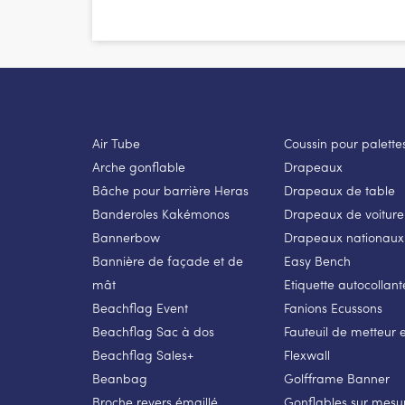
Air Tube
Coussin pour palette
Arche gonflable
Drapeaux
Bâche pour barrière Heras
Drapeaux de table
Banderoles Kakémonos
Drapeaux de voiture
Bannerbow
Drapeaux nationaux
Bannière de façade et de
Easy Bench
mât
Etiquette autocollant
Beachflag Event
Fanions Ecussons
Beachflag Sac à dos
Fauteuil de metteur 
Beachflag Sales+
Flexwall
Beanbag
Golfframe Banner
Broche revers émaillé
Gonflables sur mesu