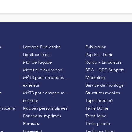
s
Lettrage Publicitaire
Publiballon
Lightbox Expo
Pupitre - Lutrin
Mât de façade
Rollup - Enrouleurs
Matériel d'exposition
SDG - ODD Support
MÂTS pour drapeaux -
Marketing
extérieur
Service de montage
e
MÂTS pour drapeaux -
Structures mobiles
intérieur
Tapis imprimé
en scène
Nappes personnalisées
Tente Dome
Panneaux imprimés
Tente Igloo
Parasols
Tente pliante
re
Pare-vent
Texframe Expo