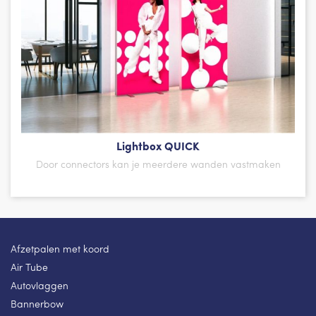
Lightbox QUICK
Door connectors kan je meerdere wanden vastmaken
Afzetpalen met koord
Air Tube
Autovlaggen
Bannerbow