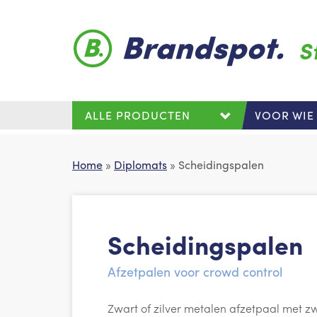
Skip to main content
S
ALLE PRODUCTEN
VOOR WIE
Home
»
Diplomats
» Scheidingspalen
Scheidingspalen
Afzetpalen voor crowd control
Zwart of zilver metalen afzetpaal met 