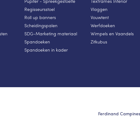
Pupiter - Spreekgestoelte
Texframes Interior
Regisseursstoel
Vlaggen
Roll up banners
Vouwtent
Scheidingspalen
Werfdoeken
sten
SDG-Marketing materiaal
Wimpels en Vaandels
Spandoeken
Zitkubus
Spandoeken in kader
Ferdinand Campinest