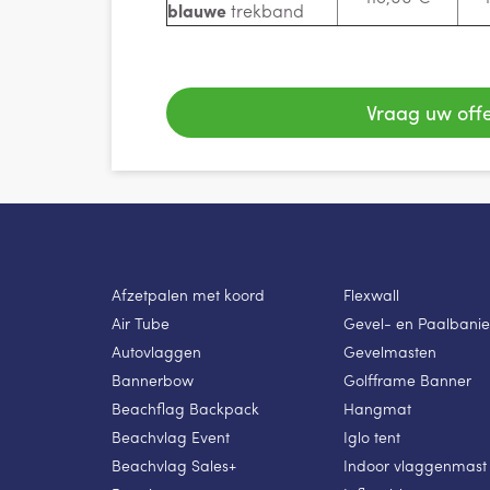
blauwe
trekband
Vraag uw offe
Afzetpalen met koord
Flexwall
Air Tube
Gevel- en Paalbanie
Autovlaggen
Gevelmasten
Bannerbow
Golfframe Banner
Beachflag Backpack
Hangmat
Beachvlag Event
Iglo tent
Beachvlag Sales+
Indoor vlaggenmast