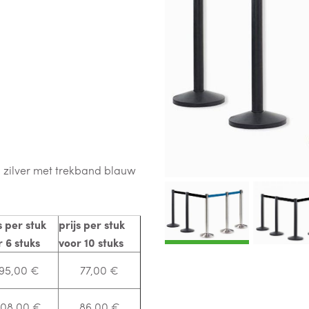
l zilver met trekband blauw
s per stuk
prijs per stuk
 6 stuks
voor 10 stuks
95,00 €
77,00 €
108,00 €
86,00 €