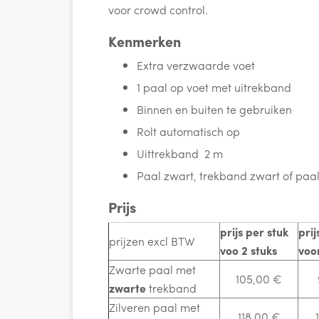
voor crowd control.
Kenmerken
Extra verzwaarde voet
1 paal op voet met uitrekband
Binnen en buiten te gebruiken
Rolt automatisch op
Uittrekband 2 m
Paal zwart, trekband zwart of paa
Prijs
prijs per stuk
prij
prijzen excl BTW
voo 2 stuks
voor
Zwarte paal met
105,00 €
zwarte
trekband
Zilveren paal met
118,00 €