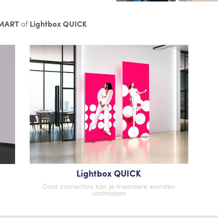
SMART
of
Lightbox QUICK
Lightbox QUICK
Door connectors kan je meerdere wanden
vastmaken