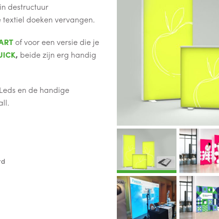
n destructuur
 textiel doeken vervangen.
ART
of voor een versie die je
UICK
,
beide zijn erg handig
e Leds en de handige
ll.
rd