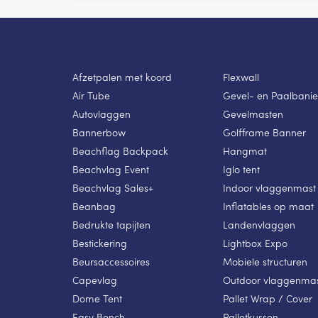
Afzetpalen met koord
Flexwall
Air Tube
Gevel- en Paalbanie
Autovlaggen
Gevelmasten
Bannerbow
Golfframe Banner
Beachflag Backpack
Hangmat
Beachvlag Event
Iglo tent
Beachvlag Sales+
Indoor vlaggenmast
Beanbag
Inflatables op maat
Bedrukte tapijten
Landenvlaggen
Bestickering
Lightbox Expo
Beursaccessoires
Mobiele structuren
Capevlag
Outdoor vlaggenma
Dome Tent
Pallet Wrap / Cover
Easy Bench
Palletkussen