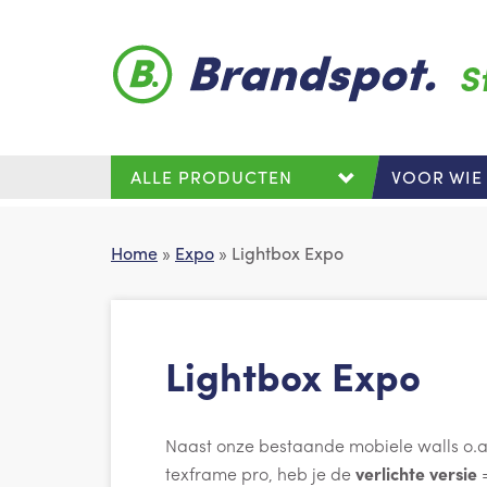
Skip to main content
S
ALLE PRODUCTEN
VOOR WIE
Home
»
Expo
» Lightbox Expo
Lightbox Expo
Naast onze bestaande mobiele walls o.a
texframe pro, heb je de
verlichte versie
=