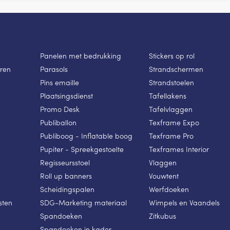
Panelen met bedrukking
Stickers op rol
ren
Parasols
Strandschermen
Pins emaille
Strandstoelen
Plaatsingsdienst
Tafellakens
Promo Desk
Tafelvlaggen
Publiballon
Texframe Expo
Publiboog - Inflatable boog
Texframe Pro
Pupiter - Spreekgestoelte
Texframes Interior
Regisseursstoel
Vlaggen
Roll up banners
Vouwtent
Scheidingspalen
Werfdoeken
sten
SDG-Marketing materiaal
Wimpels en Vaandels
Spandoeken
Zitkubus
Spandoeken in kader